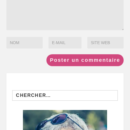
Search
for: