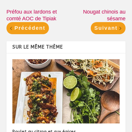
Préfou aux lardons et
Nougat chinois au
comté AOC de Tipiak
sésame
Précédent
Suivant
SUR LE MÊME THÈME
Poulet au citron et aux épices