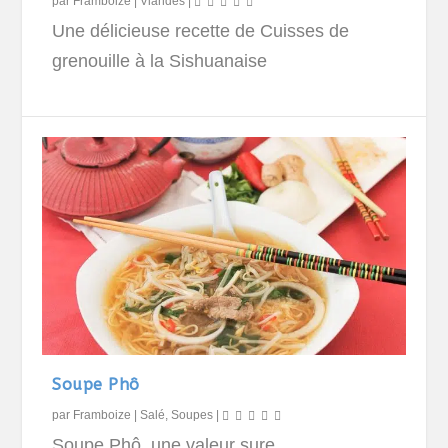
par
Framboize
|
Viandes
|
Une délicieuse recette de Cuisses de
grenouille à la Sishuanaise
Soupe Phô
par
Framboize
|
Salé
,
Soupes
|
Soupe Phô, une valeur sure.