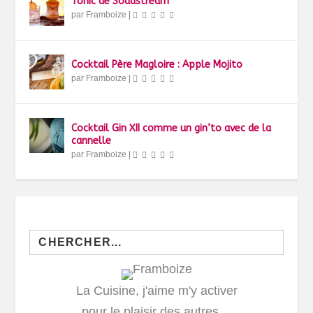
Tonic de Sodastream
par
Framboize
|
Cocktail Père Magloire : Apple Mojito
par
Framboize
|
Cocktail Gin XII comme un gin’to avec de la
cannelle
par
Framboize
|
Search
for:
La Cuisine, j'aime m'y activer
pour le plaisir des autres…