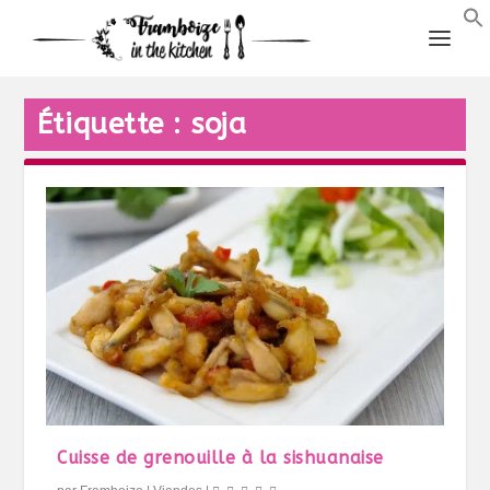
Étiquette :
soja
Cuisse de grenouille à la sishuanaise