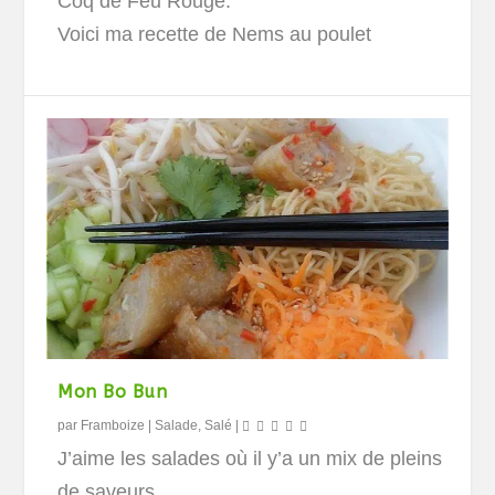
Coq de Feu Rouge.
Voici ma recette de Nems au poulet
Mon Bo Bun
par
Framboize
|
Salade
,
Salé
|
J’aime les salades où il y’a un mix de pleins
de saveurs.