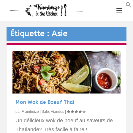
Étiquette :
Asie
Mon Wok de Boeuf Thaï
par
Framboize
|
Salé
,
Viandes
|
Un délicieux wok de boeuf au saveurs de
Thaïlande? Très facile à faire !