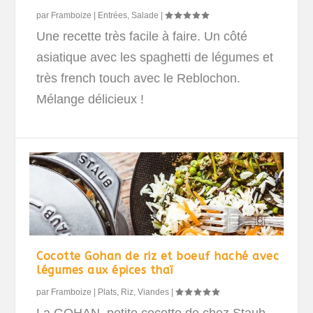
par
Framboize
|
Entrées
,
Salade
|
Une recette très facile à faire. Un côté
asiatique avec les spaghetti de légumes et
très french touch avec le Reblochon.
Mélange délicieux !
Cocotte Gohan de riz et boeuf haché avec
légumes aux épices thaï
par
Framboize
|
Plats
,
Riz
,
Viandes
|
La GOHAN, petite cocotte de chez Staub,