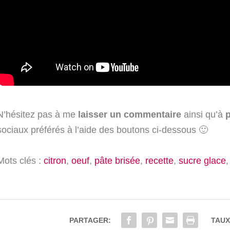
N’hésitez pas à me
laisser un commentaire
ainsi qu’à
p
sociaux préférés à l’aide des boutons ci-dessous 🙂
Mots clés :
citron
,
oeuf
,
pâte brisée
,
recette
,
sucre glace
PARTAGER:
TAUX