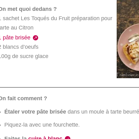
On met quoi dedans ?
1 sachet Les Toqués du Fruit préparation pour
tarte au Citron
1 pâte brisée
2 blancs d’oeufs
100g de sucre glace
On fait comment ?
Étaler votre pâte brisée
dans un moule à tarte beurré
Piquez-la avec une fourchette.
Faites la
cuire à blanc.