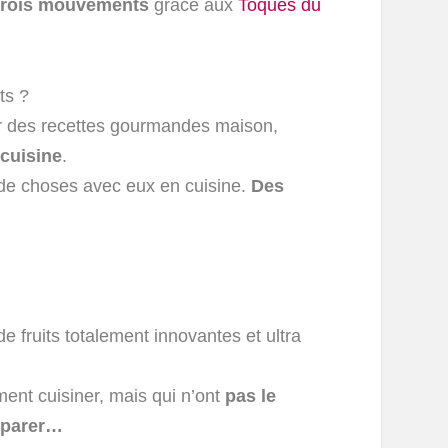
 trois mouvements
grâce aux
Toqués du
ts ?
r des recettes gourmandes maison,
 cuisine
.
n de choses avec eux en cuisine.
Des
e fruits totalement innovantes et ultra
iment cuisiner, mais qui n’ont
pas le
réparer…