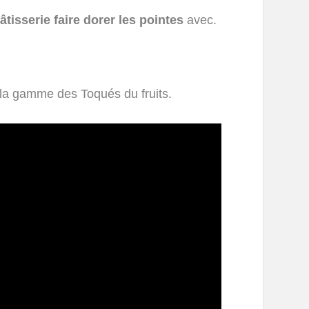
tisserie faire dorer les pointes
avec.
 la gamme des Toqués du fruits.