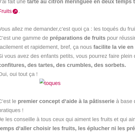
J’ai fait une
tarte au citron meringuée en deux temps
Fruits
.
Vous allez me demander,c’est quoi ça : les toqués du frui
C’est une gamme de
préparations de fruits
pour réussi
facilement et rapidement, bref, ça nous
facilite la vie en
Si vous avez des enfants petits, vous pourrez faire plei
confitures, des tartes, des crumbles, des sorbets.
Oui, oui tout ça !
C’est le
premier concept d’aide à la pâtisserie
à base d
pratiques !
Je les conseille à tous
ceux qui aiment les fruits et qui a
temps d’aller choisir les fruits, les éplucher ni les p