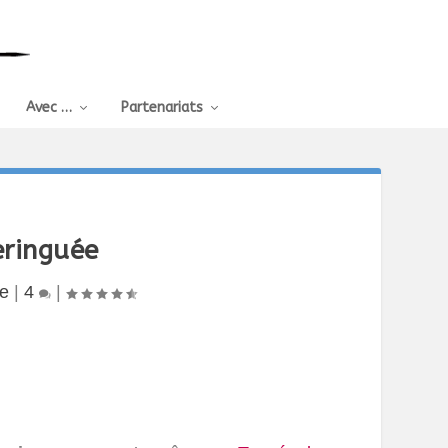
Avec …
Partenariats
eringuée
te
|
4
|