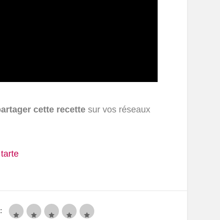
artager cette recette
sur vos réseaux
,
tarte
: