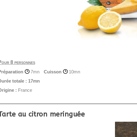
Pour 8 personnes
Préparation
7mn
Cuisson
10mn
Durée totale :
17mn
Origine :
France
Tarte au citron meringuée