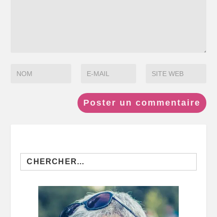
Search
for: