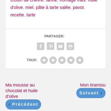
crottin de chèvre
,
farine
,
fromage frais
,
huile
d'olive
,
miel
,
pâte à tarte salée
,
pavot
,
recette
,
tarte
PARTAGER:
TAUX:
Ma mousse au
Mon tiramisu
chocolat et huile
Suivant
d’olive
Précédent