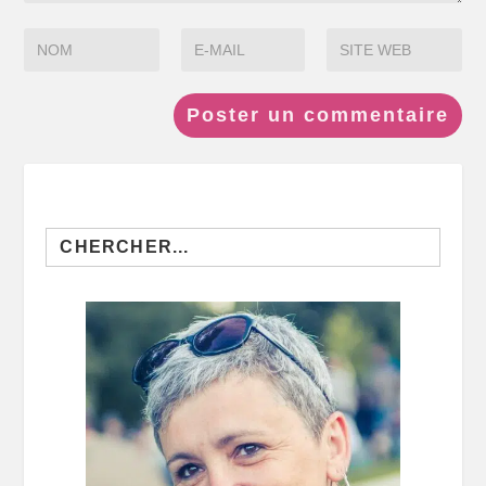
Search
for: