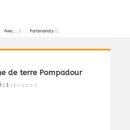
Avec …
Partenariats
me de terre Pompadour
é
|
1
|