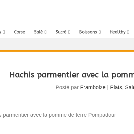
s
Corse
Salé
Sucré
Boissons
Healthy
Hachis parmentier avec la pom
Posté par
Framboize
|
Plats
,
Sal