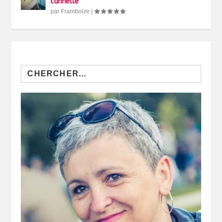
cannelle
par
Framboize
|
Search
for: