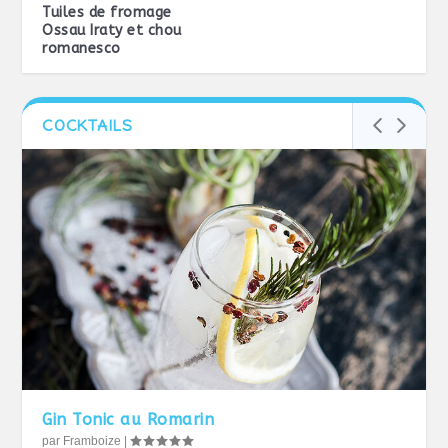
Tuiles de fromage
Ossau Iraty et chou
romanesco
COCKTAILS
Gin Tonic au Romarin
par
Framboize
|