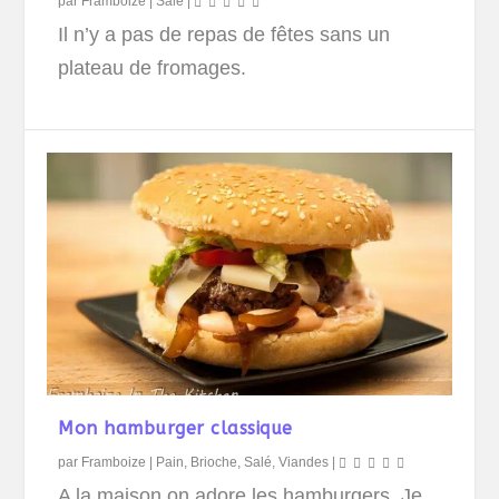
par
Framboize
|
Salé
|
Il n’y a pas de repas de fêtes sans un
plateau de fromages.
Mon hamburger classique
par
Framboize
|
Pain, Brioche
,
Salé
,
Viandes
|
A la maison on adore les hamburgers. Je