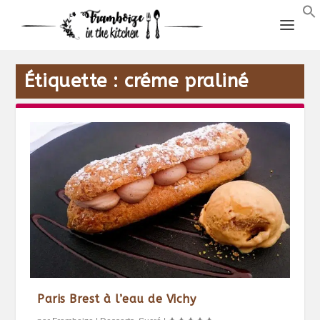
Étiquette :
créme praliné
Paris Brest à l’eau de Vichy