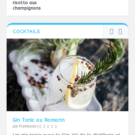
risotto aux
champignons
COCKTAILS
Gin Tonic au Romarin
par
Framboize
|