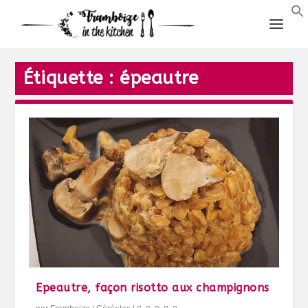
Étiquette :
épeautre
Epeautre, façon risotto aux champignons