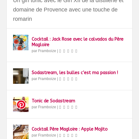
Un gin tonic avec le Gin XII de la distillerie et
domaine de Provence avec une touche de
romarin
Cocktail : Jack Rose avec le calvados du Père
Magloire
par
Framboize
|
Sodastream, les bulles c’est ma passion !
par
Framboize
|
Tonic de Sodastream
par
Framboize
|
Cocktail Père Magloire : Apple Mojito
par
Framboize
|