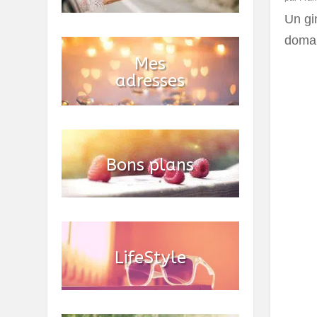
Un gin
domai