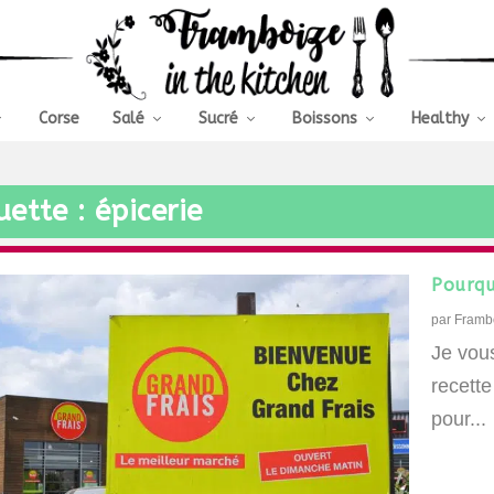
Corse
Salé
Sucré
Boissons
Healthy
uette :
épicerie
Pourqu
par
Framb
Je vous
recette
pour...