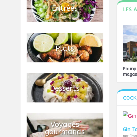
LES 
Pourqu
magasi
COCK
Gin T
par
Fra