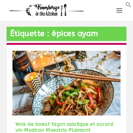
Étiquette :
épices ayam
Wok de boeuf façon asiatique et accord
vin Madiran Maestria Plaimont