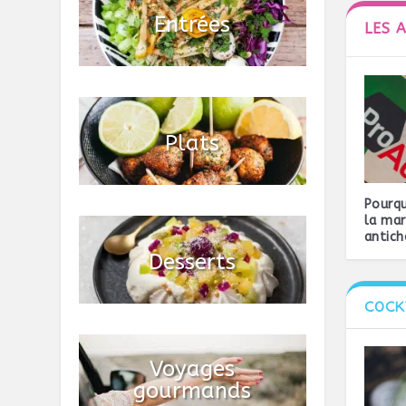
LES 
Pourqu
la mar
antich
COCK