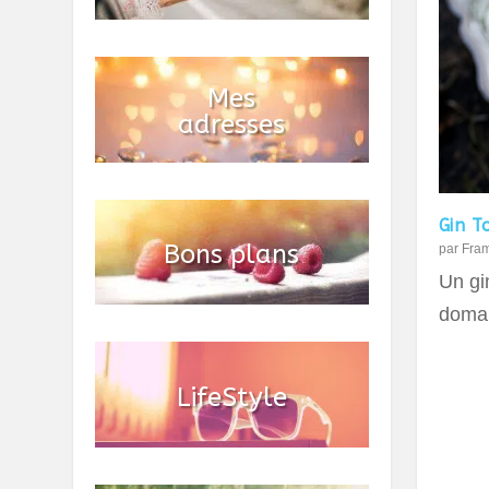
Gin T
par
Fra
Un gin
domai