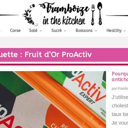
Corse
Salé
Sucré
Boissons
Healthy
uette :
Fruit d’Or ProActiv
Pourqu
antich
par
Framb
J’utili
choles
taux ba
Je vous