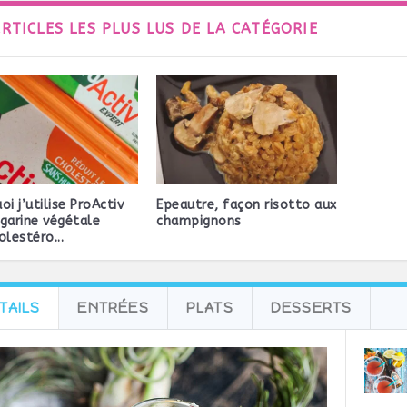
ARTICLES LES PLUS LUS DE LA CATÉGORIE
oi j’utilise ProActiv
Epeautre, façon risotto aux
garine végétale
champignons
olestéro...
TAILS
ENTRÉES
PLATS
DESSERTS