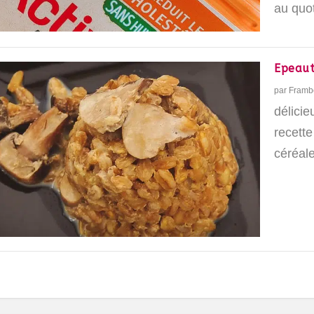
au quot
Epeaut
par
Framb
délici
recette
céréal