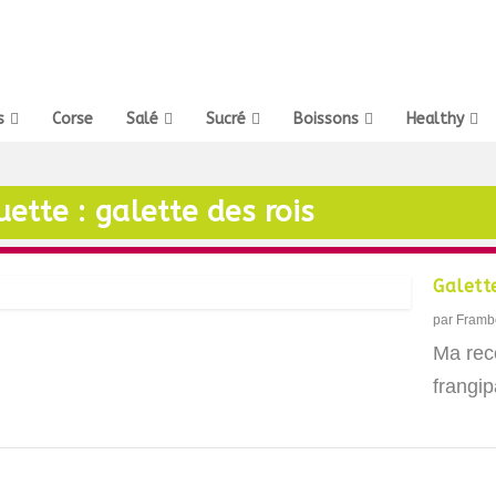
s
Corse
Salé
Sucré
Boissons
Healthy
uette :
galette des rois
Galette
par
Framb
Ma rece
frangip