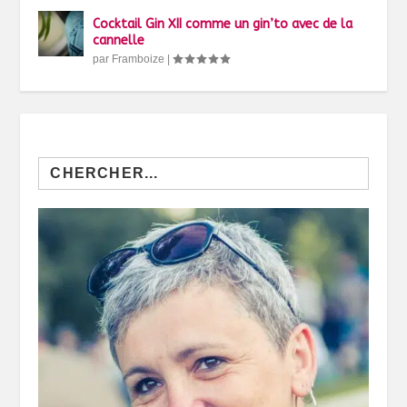
Cocktail Gin XII comme un gin’to avec de la
cannelle
par
Framboize
|
Search
for: