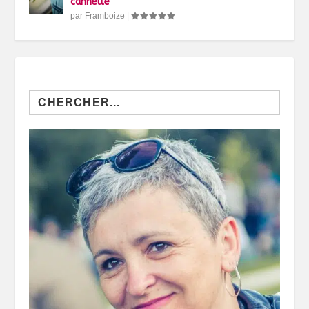
cannelle
par
Framboize
|
Search
for: