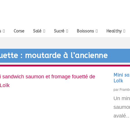
s
Corse
Salé
Sucré
Boissons
Healthy
uette :
moutarde à l’ancienne
Mini s
Loïk
par
Framb
Un mini
saumon 
avalé