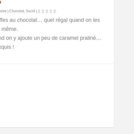
n
oize
|
Chocolat
,
Sucré
|
uffes au chocolat… quel régal quand on les
it même.
nd on y ajoute un peu de caramel praliné…
xquis !