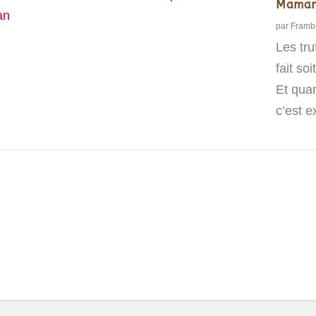
Mama
par
Framb
Les tr
fait so
Et qua
c’est e