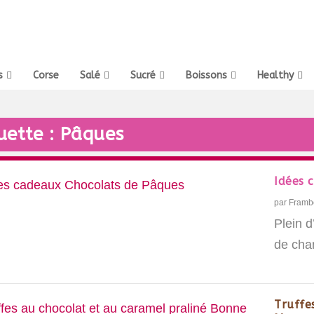
s
Corse
Salé
Sucré
Boissons
Healthy
uette :
Pâques
Idées 
par
Framb
Plein d
de cha
Truffe