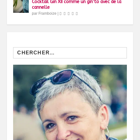
Cocktail Gin XII comme un gin’to avec de la
cannelle
par
Framboize
|
Search
for: