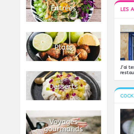
LES 
J’ai t
restau
COCK