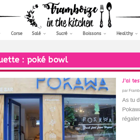
Corse
Salé
Sucré
Boissons
Healthy
uette :
poké bowl
J’ai t
par
Framb
As tu 
Pokawa 
régaler