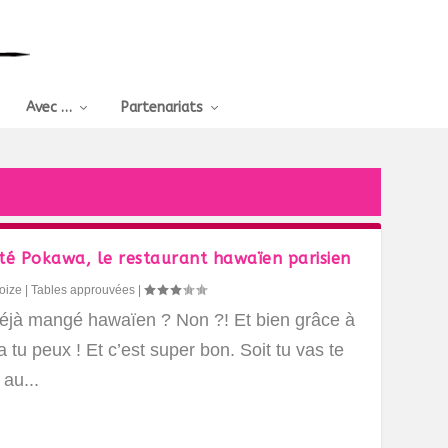
Avec …
Partenariats
esté Pokawa, le restaurant hawaïen parisien
oize
|
Tables approuvées
|
déjà mangé hawaïen ? Non ?! Et bien grâce à
tu peux ! Et c’est super bon. Soit tu vas te
 au...