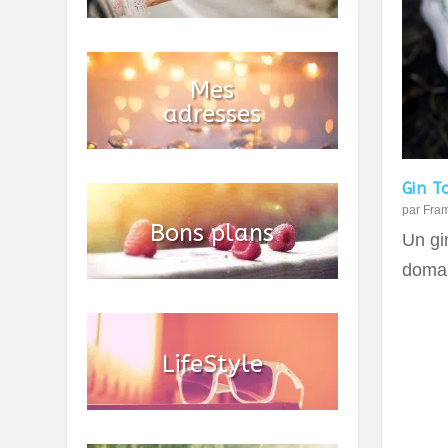
Gin T
par
Fra
Un gin
domai