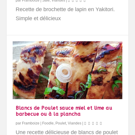
par
Framboize
|
Salé
,
Viandes
|
Recette de brochette de lapin en Yakitori.
Simple et délicieux
Blancs de Poulet sauce miel et lime au
barbecue ou à la plancha
par
Framboize
|
Foodle
,
Poulet
,
Viandes
|
Une recette délicieuse de blancs de poulet