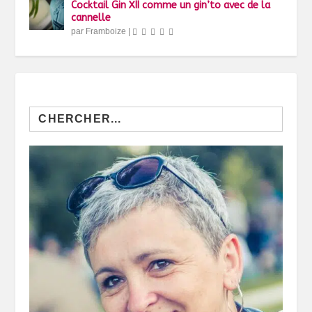
Cocktail Gin XII comme un gin’to avec de la
cannelle
par
Framboize
|
Search
for: