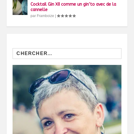
Cocktail Gin XII comme un gin’to avec de la
cannelle
par
Framboize
|
Search
for: