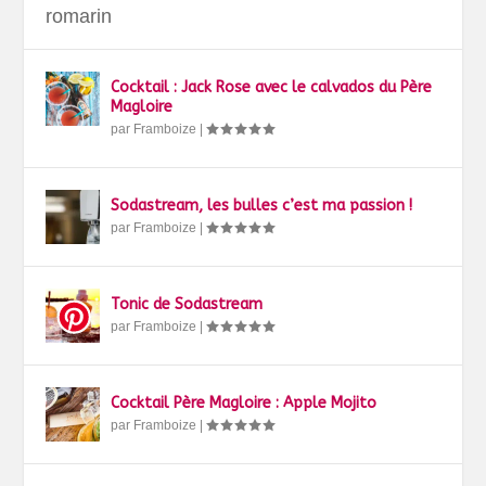
romarin
Cocktail : Jack Rose avec le calvados du Père
Magloire
par
Framboize
|
Sodastream, les bulles c’est ma passion !
par
Framboize
|
Tonic de Sodastream
par
Framboize
|
Cocktail Père Magloire : Apple Mojito
par
Framboize
|