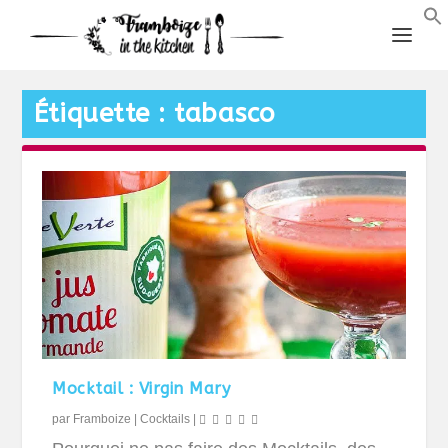
Étiquette :
tabasco
Mocktail : Virgin Mary
par
Framboize
|
Cocktails
|