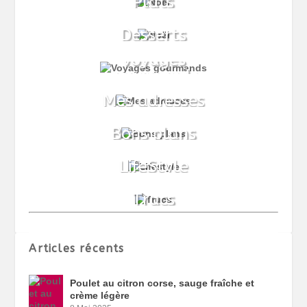
Articles récents
Poulet au citron corse, sauge fraîche et
crème légère