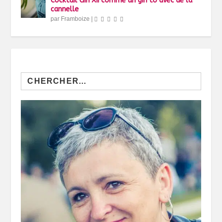
Cocktail Gin XII comme un gin’to avec de la
cannelle
par
Framboize
|
Search
for: