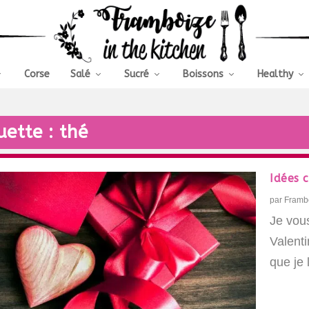
Corse
Salé
Sucré
Boissons
Healthy
uette :
thé
Idées 
par
Framb
Je vous
Valenti
que je 