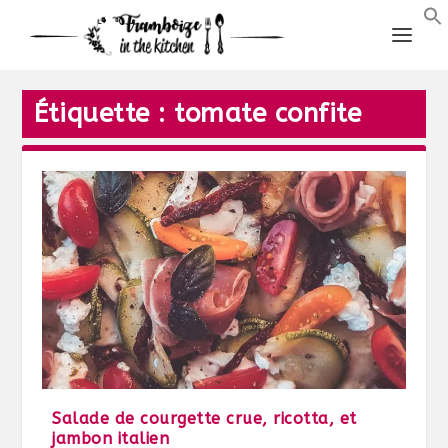
Étiquette :
tomate confite
Salade de courgette crue, ricotta, et
jambon italien