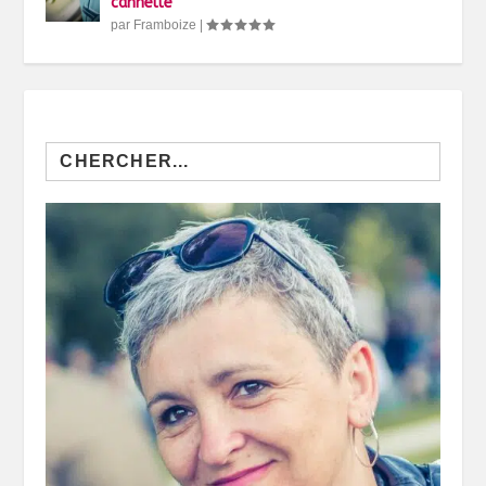
cannelle
par
Framboize
|
Search
for: