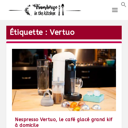
Étiquette :
Vertuo
Nespresso Vertuo, le café glacé grand kif
à domicile