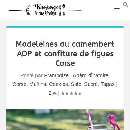
Madeleines au camembert
AOP et confiture de figues
Corse
Posté par
Framboize
|
Apéro dînatoire
,
Corse
,
Muffins, Cookies
,
Salé
,
Sucré
,
Tapas
|
2
|