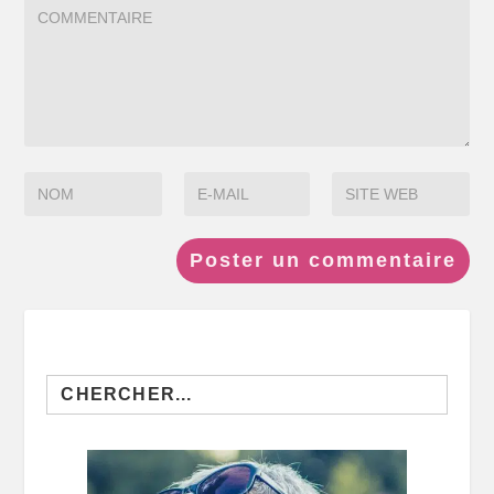
Search
for: