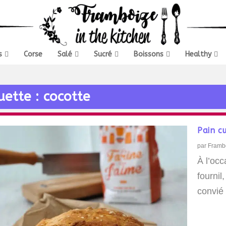
s
Corse
Salé
Sucré
Boissons
Healthy
uette :
cocotte
Pain c
par
Framb
À l’oc
fournil
convié 