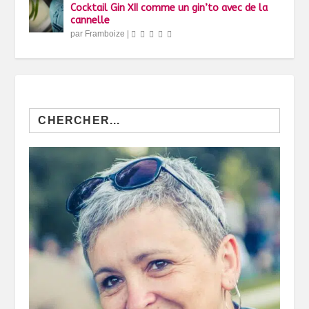
Cocktail Gin XII comme un gin’to avec de la
cannelle
par
Framboize
|
Search
for: