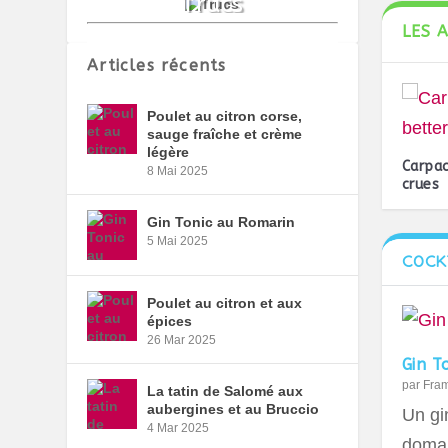
LES 
Articles récents
Poulet au citron corse,
sauge fraîche et crème
légère
Carpac
8 Mai 2025
crues
Gin Tonic au Romarin
5 Mai 2025
COCK
Poulet au citron et aux
épices
26 Mar 2025
Gin T
par
Fra
La tatin de Salomé aux
aubergines et au Bruccio
Un gin
4 Mar 2025
domai