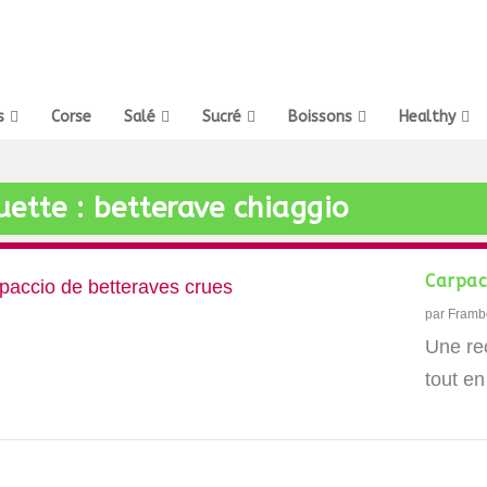
s
Corse
Salé
Sucré
Boissons
Healthy
uette :
betterave chiaggio
Carpac
par
Framb
Une re
tout en