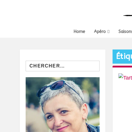
Home
Apéro
Saison
Étiq
Search
for: