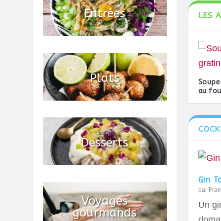
LES 
Soupe 
au fou
COCK
Gin T
par
Fra
Un gin
domai