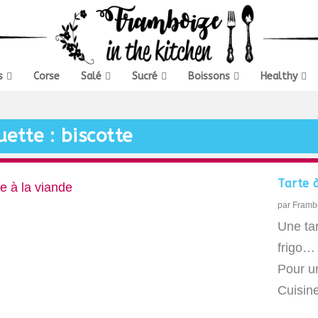
s
Corse
Salé
Sucré
Boissons
Healthy
uette :
biscotte
Tarte 
par
Framb
Une tar
frigo…
Pour un
Cuisine