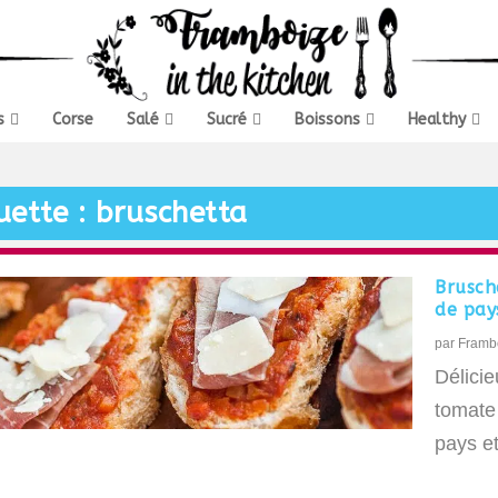
s
Corse
Salé
Sucré
Boissons
Healthy
uette :
bruschetta
Brusch
de pay
par
Framb
Délicie
tomate
pays e