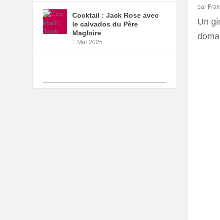
par
Fra
Cocktail : Jack Rose avec
Un gin
le calvados du Père
Magloire
domai
1 Mar 2025