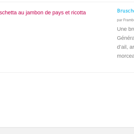
Brusch
par
Framb
Une bru
Général
d’ail, 
morcea