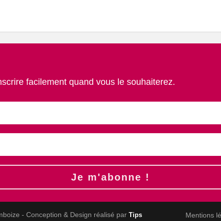
nscrire facilement quand vous le souhaiterez.
Je m'abonne !
mboize - Conception & Design réalisé par
Mentions l
Tips