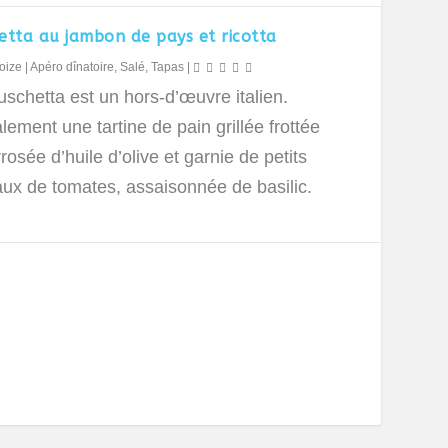
etta au jambon de pays et ricotta
oize
|
Apéro dînatoire
,
Salé
,
Tapas
|
schetta est un hors-d’œuvre italien.
ement une tartine de pain grillée frottée
arrosée d’huile d’olive et garnie de petits
ux de tomates, assaisonnée de basilic.