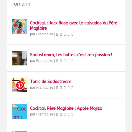
romarin
Cocktail : Jack Rose avec le calvados du Père
Magloire
par
Framboize
|
Sodastream, les bulles c’est ma passion !
par
Framboize
|
Tonic de Sodastream
par
Framboize
|
Cocktail Père Magloire : Apple Mojito
par
Framboize
|