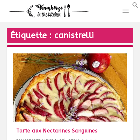
Étiquette :
canistrelli
Tarte aux Nectarines Sanguines