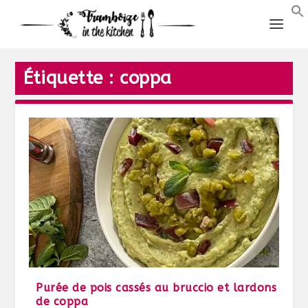
Étiquette :
coppa
Purée de pois cassés au bruccio et lardons
de coppa