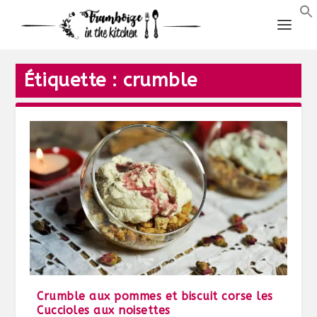
Étiquette :
crumble
Crumble aux pommes et biscuit corse les
Cuccioles aux noisettes