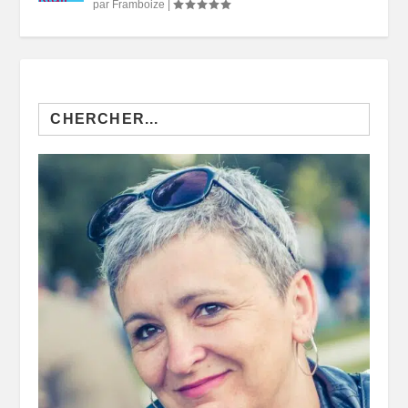
par
Framboize
|
Search
for: