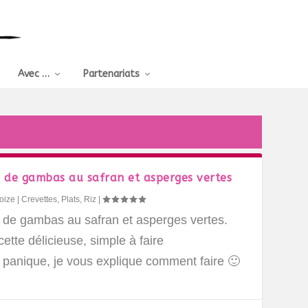
Avec …
Partenariats
o de gambas au safran et asperges vertes
oize
|
Crevettes
,
Plats
,
Riz
|
o de gambas au safran et asperges vertes.
ette délicieuse, simple à faire
 panique, je vous explique comment faire 🙂