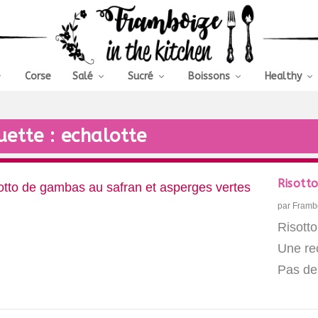
Corse
Salé
Sucré
Boissons
Healthy
uette :
echalotte
Risott
par
Framb
Risott
Une rec
Pas de