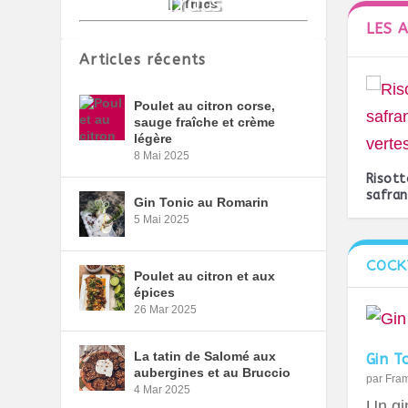
LES 
Articles récents
Poulet au citron corse,
sauge fraîche et crème
légère
8 Mai 2025
Risot
safran
Gin Tonic au Romarin
5 Mai 2025
COCK
Poulet au citron et aux
épices
26 Mar 2025
La tatin de Salomé aux
Gin T
aubergines et au Bruccio
par
Fra
4 Mar 2025
Un gin