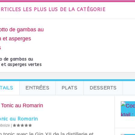
ARTICLES LES PLUS LUS DE LA CATÉGORIE
to de gambas au
 et asperges vertes
TAILS
ENTRÉES
PLATS
DESSERTS
onic au Romarin
mboize
|
 tonic avec le Gin XII de la distillerie et