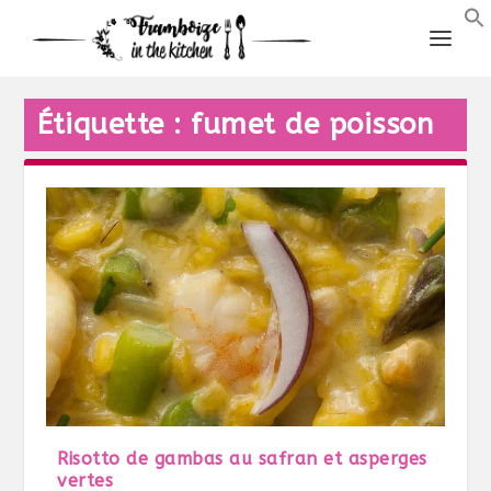
Étiquette :
fumet de poisson
Risotto de gambas au safran et asperges
vertes