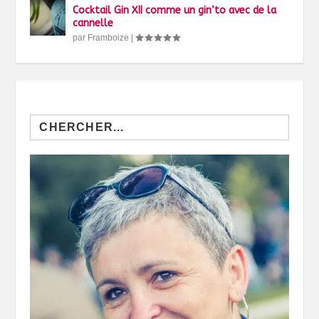
Cocktail Gin XII comme un gin’to avec de la
cannelle
par
Framboize
|
Search
for: