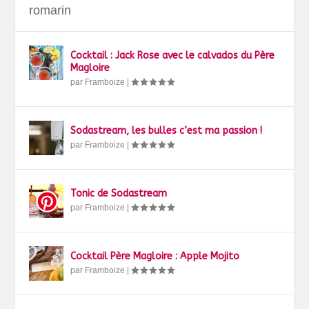
romarin
Cocktail : Jack Rose avec le calvados du Père
Magloire
par
Framboize
|
Sodastream, les bulles c’est ma passion !
par
Framboize
|
Tonic de Sodastream
par
Framboize
|
Cocktail Père Magloire : Apple Mojito
par
Framboize
|