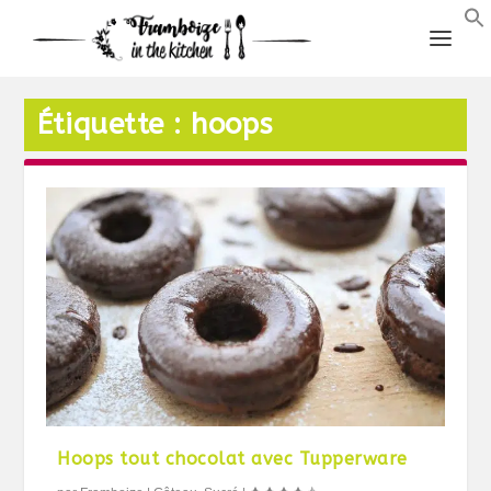
Étiquette :
hoops
Hoops tout chocolat avec Tupperware