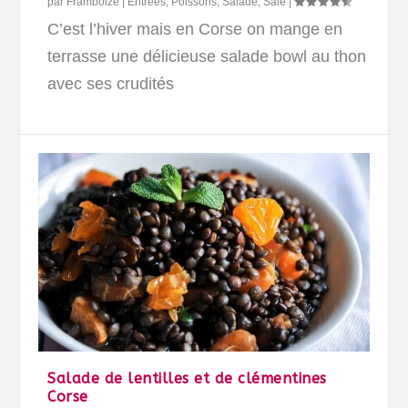
par
Framboize
|
Entrées
,
Poissons
,
Salade
,
Salé
|
C’est l’hiver mais en Corse on mange en
terrasse une délicieuse salade bowl au thon
avec ses crudités
Salade de lentilles et de clémentines
Corse