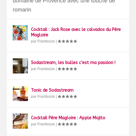
domaine de Provence avec une touche de
romarin
Cocktail : Jack Rose avec le calvados du Père
Magloire
par
Framboize
|
Sodastream, les bulles c’est ma passion !
par
Framboize
|
Tonic de Sodastream
par
Framboize
|
Cocktail Père Magloire : Apple Mojito
par
Framboize
|