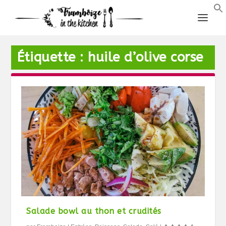
Étiquette :
huile d’olive corse
Salade bowl au thon et crudités