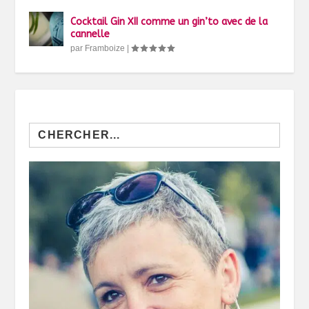
Cocktail Gin XII comme un gin’to avec de la
cannelle
par
Framboize
|
Search
for: