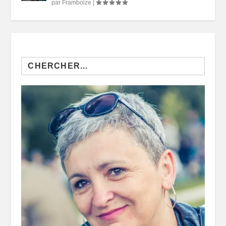
par
Framboize
|
Search
for: