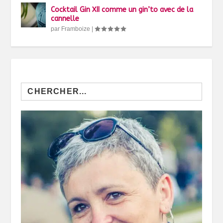
Cocktail Gin XII comme un gin’to avec de la
cannelle
par
Framboize
|
Search
for: