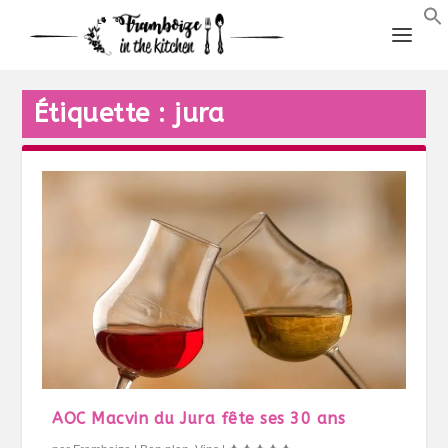
Étiquette :
jura
AOC Macvin du Jura fête ses 30 ans