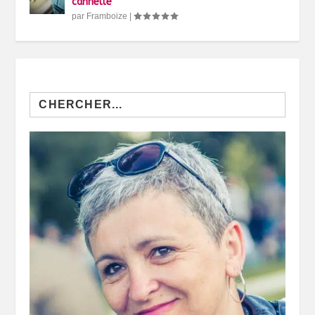
cannelle
par
Framboize
|
Search
for: