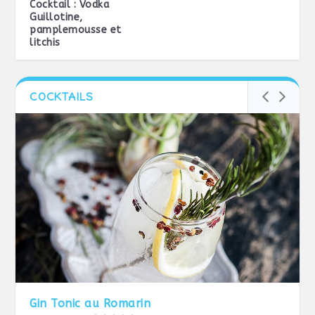
Cocktail : Vodka
Guillotine,
pamplemousse et
litchis
COCKTAILS
Gin Tonic au Romarin