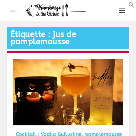
Étiquette :
jus de
pamplemousse
Cocktail : Vodka Guillotine, pamplemousse