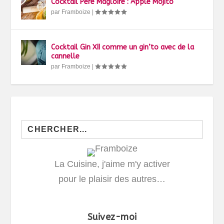
Cocktail Père Magloire : Apple Mojito
par
Framboize
|
Cocktail Gin XII comme un gin’to avec de la
cannelle
par
Framboize
|
Search
for:
La Cuisine, j'aime m'y activer
pour le plaisir des autres…
Suivez-moi